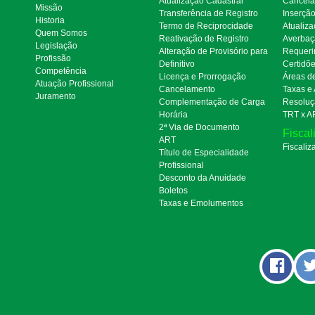
Atualização Cadastral
Cancel
Missão
Transferência de Registro
Inserçã
Historia
Termo de Reciprocidade
Atualiza
Quem Somos
Reativação de Registro
Averbaç
Legislação
Alteração de Provisório para
Requeri
Profissão
Definitivo
Certidõ
Competência
Licença e Prorrogação
Áreas d
Atuação Profissional
Cancelamento
Taxas e
Juramento
Complementação de Carga
Resoluç
Horária
TRT x A
2ª Via de Documento
Fiscal
ART
Fiscaliz
Título de Especialidade
Profissional
Desconto da Anuidade
Boletos
Taxas e Emolumentos