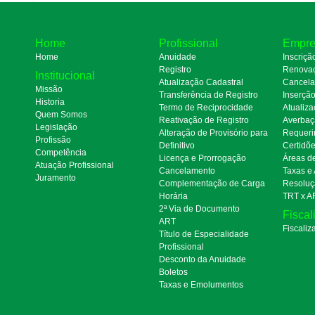
Home
Profissional
Empre
Home
Anuidade
Inscriçã
Registro
Renova
Institucional
Atualização Cadastral
Cancel
Missão
Transferência de Registro
Inserçã
Historia
Termo de Reciprocidade
Atualiza
Quem Somos
Reativação de Registro
Averbaç
Legislação
Alteração de Provisório para
Requeri
Profissão
Definitivo
Certidõ
Competência
Licença e Prorrogação
Áreas d
Atuação Profissional
Cancelamento
Taxas e
Juramento
Complementação de Carga
Resoluç
Horária
TRT x A
2ª Via de Documento
Fiscal
ART
Fiscaliz
Título de Especialidade
Profissional
Desconto da Anuidade
Boletos
Taxas e Emolumentos