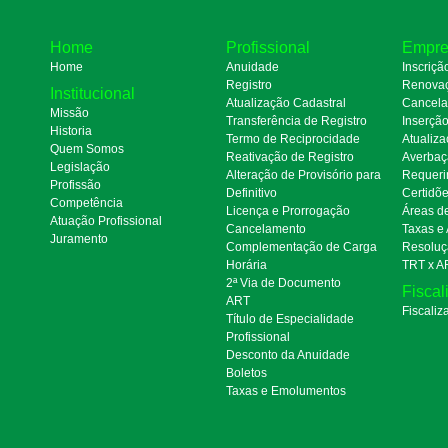
Home
Profissional
Empre
Home
Anuidade
Inscriçã
Registro
Renova
Institucional
Atualização Cadastral
Cancel
Missão
Transferência de Registro
Inserçã
Historia
Termo de Reciprocidade
Atualiza
Quem Somos
Reativação de Registro
Averbaç
Legislação
Alteração de Provisório para
Requeri
Profissão
Definitivo
Certidõ
Competência
Licença e Prorrogação
Áreas d
Atuação Profissional
Cancelamento
Taxas e
Juramento
Complementação de Carga
Resoluç
Horária
TRT x A
2ª Via de Documento
Fiscal
ART
Fiscaliz
Título de Especialidade
Profissional
Desconto da Anuidade
Boletos
Taxas e Emolumentos