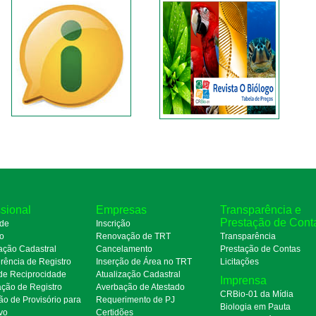
ssional
Empresas
Transparência e
Prestação de Cont
de
Inscrição
ro
Renovação de TRT
Transparência
ação Cadastral
Cancelamento
Prestação de Contas
rência de Registro
Inserção de Área no TRT
Licitações
de Reciprocidade
Atualização Cadastral
Imprensa
ação de Registro
Averbação de Atestado
CRBio-01 da Mídia
ão de Provisório para
Requerimento de PJ
Biologia em Pauta
ivo
Certidões