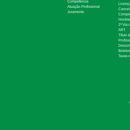
Competência
Licenç
Atuação Profissional
Cancel
Juramento
Comple
Horári
2ª Via
ART
Título 
Profiss
Descon
Boleto
Taxas 