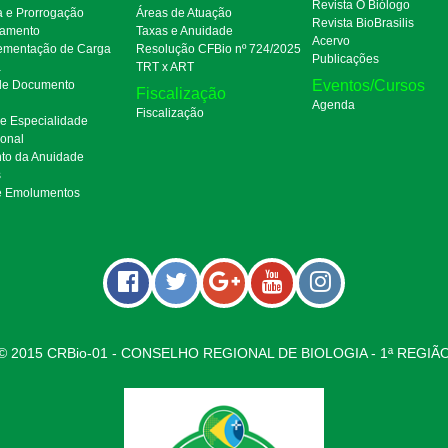
Revista O Biólogo
a e Prorrogação
Áreas de Atuação
Revista BioBrasilis
amento
Taxas e Anuidade
Acervo
mentação de Carga
Resolução CFBio nº 724/2025
Publicações
a
TRT x ART
Eventos/Cursos
 de Documento
Fiscalização
Agenda
Fiscalização
de Especialidade
ional
to da Anuidade
s
e Emolumentos
© 2015 CRBio-01 - CONSELHO REGIONAL DE BIOLOGIA - 1ª REGIÃ