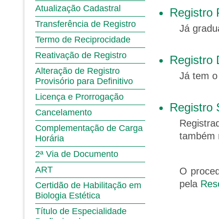
Atualização Cadastral
Registro 
Transferência de Registro
Já gradu
Termo de Reciprocidade
Reativação de Registro
Registro 
Alteração de Registro
Já tem o
Provisório para Definitivo
Licença e Prorrogação
Registro
Cancelamento
Registra
Complementação de Carga
também r
Horária
2ª Via de Documento
ART
O proced
pela
Reso
Certidão de Habilitação em
Biologia Estética
Título de Especialidade