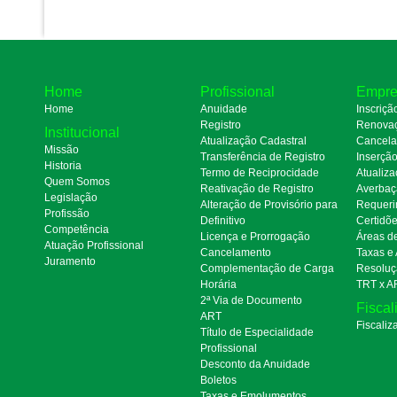
Home
Profissional
Empre
Home
Anuidade
Inscriçã
Registro
Renova
Institucional
Atualização Cadastral
Cancel
Missão
Transferência de Registro
Inserçã
Historia
Termo de Reciprocidade
Atualiza
Quem Somos
Reativação de Registro
Averbaç
Legislação
Alteração de Provisório para
Requeri
Profissão
Definitivo
Certidõ
Competência
Licença e Prorrogação
Áreas d
Atuação Profissional
Cancelamento
Taxas e
Juramento
Complementação de Carga
Resoluç
Horária
TRT x A
2ª Via de Documento
Fiscal
ART
Fiscaliz
Título de Especialidade
Profissional
Desconto da Anuidade
Boletos
Taxas e Emolumentos