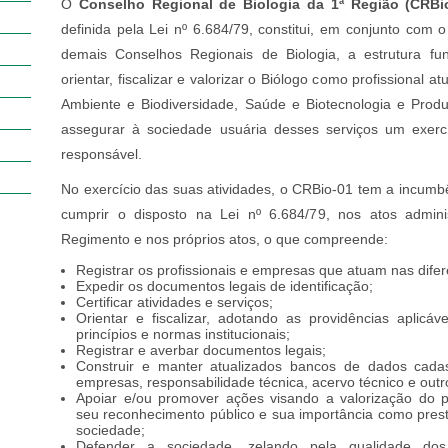
O
Conselho Regional de Biologia da 1ª Região (CRBi
definida pela Lei nº 6.684/79, constitui, em conjunto com 
demais Conselhos Regionais de Biologia, a estrutura fun
orientar, fiscalizar e valorizar o Biólogo como profissional 
Ambiente e Biodiversidade, Saúde e Biotecnologia e Prod
assegurar à sociedade usuária desses serviços um exercíc
responsável.
No exercício das suas atividades, o CRBio-01 tem a incumbê
cumprir o disposto na Lei nº 6.684/79, nos atos admini
Regimento e nos próprios atos, o que compreende:
Registrar os profissionais e empresas que atuam nas difer
Expedir os documentos legais de identificação;
Certificar atividades e serviços;
Orientar e fiscalizar, adotando as providências aplicá
princípios e normas institucionais;
Registrar e averbar documentos legais;
Construir e manter atualizados bancos de dados cadast
empresas, responsabilidade técnica, acervo técnico e outr
Apoiar e/ou promover ações visando a valorização do p
seu reconhecimento público e sua importância como prest
sociedade;
Defender a sociedade, zelando pela qualidade dos s