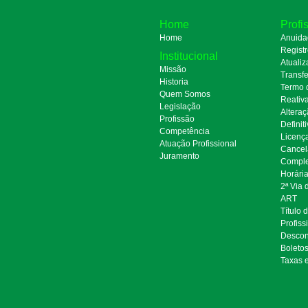
Home
Profi
Home
Anuida
Regist
Institucional
Atualiz
Missão
Transfe
Historia
Termo 
Quem Somos
Reativ
Legislação
Alteraç
Profissão
Definit
Competência
Licenç
Atuação Profissional
Cancel
Juramento
Comple
Horári
2ª Via
ART
Título 
Profiss
Descon
Boleto
Taxas 