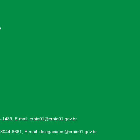
O
-1489, E-mail: crbio01@crbio01.gov.br
 3044-6661, E-mail: delegaciams@crbio01.gov.br