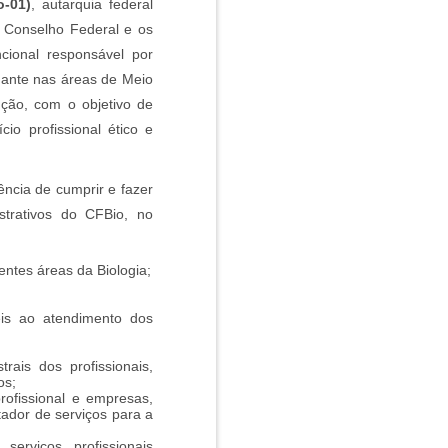
o-01)
, autarquia federal
o Conselho Federal e os
cional responsável por
atuante nas áreas de Meio
ução, com o objetivo de
io profissional ético e
ncia de cumprir e fazer
strativos do CFBio, no
entes áreas da Biologia;
veis ao atendimento dos
rais dos profissionais,
os;
rofissional e empresas,
ador de serviços para a
erviços profissionais