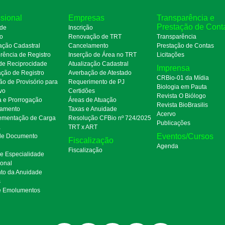
ssional
Empresas
Transparência e
Prestação de Cont
de
Inscrição
ro
Renovação de TRT
Transparência
ação Cadastral
Cancelamento
Prestação de Contas
rência de Registro
Inserção de Área no TRT
Licitações
de Reciprocidade
Atualização Cadastral
Imprensa
ação de Registro
Averbação de Atestado
CRBio-01 da Mídia
ão de Provisório para
Requerimento de PJ
Biologia em Pauta
ivo
Certidões
Revista O Biólogo
a e Prorrogação
Áreas de Atuação
Revista BioBrasilis
amento
Taxas e Anuidade
Acervo
mentação de Carga
Resolução CFBio nº 724/2025
Publicações
a
TRT x ART
Eventos/Cursos
 de Documento
Fiscalização
Agenda
Fiscalização
de Especialidade
ional
to da Anuidade
s
e Emolumentos