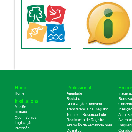
Home
Profissional
Empre
Home
Anuidade
Inscriçã
Registro
Renova
Institucional
Atualização Cadastral
Cancel
Missão
Transferência de Registro
Inserçã
Historia
Termo de Reciprocidade
Atualiza
Quem Somos
Reativação de Registro
Averbaç
Legislação
Alteração de Provisório para
Requeri
Profissão
Definitivo
Certidõ