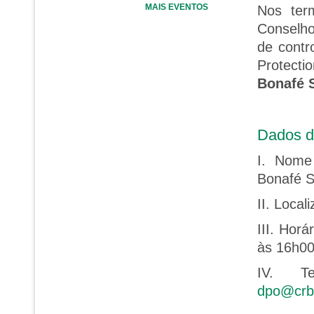
MAIS EVENTOS
Nos ter
Conselho
de contr
Protecti
Bonafé 
Dados d
I. Nome
Bonafé S
II. Loca
III. Hor
às 16h0
IV. Te
dpo@crbi