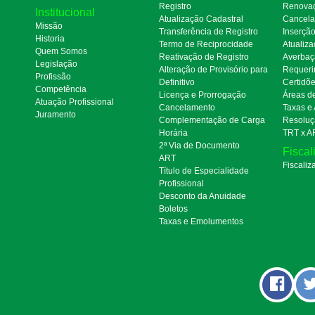
Registro
Renova
Institucional
Atualização Cadastral
Cancel
Missão
Transferência de Registro
Inserçã
Historia
Termo de Reciprocidade
Atualiza
Quem Somos
Reativação de Registro
Averbaç
Legislação
Alteração de Provisório para
Requeri
Profissão
Definitivo
Certidõ
Competência
Licença e Prorrogação
Áreas d
Atuação Profissional
Cancelamento
Taxas e
Juramento
Complementação de Carga
Resoluç
Horária
TRT x A
2ª Via de Documento
Fiscal
ART
Fiscaliz
Título de Especialidade
Profissional
Desconto da Anuidade
Boletos
Taxas e Emolumentos