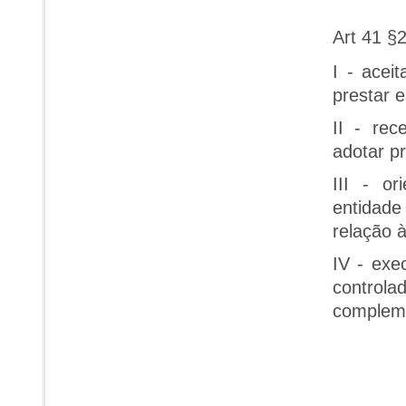
Art 41 §
I - acei
prestar 
II - rec
adotar pr
III - or
entidade
relação 
IV - exe
contro
complem