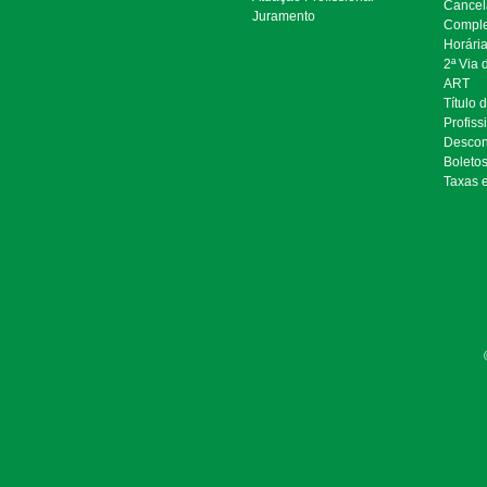
Cancel
Juramento
Comple
Horári
2ª Via
ART
Título 
Profiss
Descon
Boleto
Taxas 