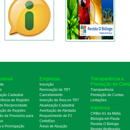
ssional
Empresas
Transparência e
Prestação de Cont
de
Inscrição
ro
Renovação de TRT
Transparência
ação Cadastral
Cancelamento
Prestação de Contas
rência de Registro
Inserção de Área no TRT
Licitações
de Reciprocidade
Atualização Cadastral
Imprensa
ação de Registro
Averbação de Atestado
CRBio-01 da Mídia
ão de Provisório para
Requerimento de PJ
Biologia em Pauta
ivo
Certidões
Revista O Biólogo
a e Prorrogação
Áreas de Atuação
Revista BioBrasilis