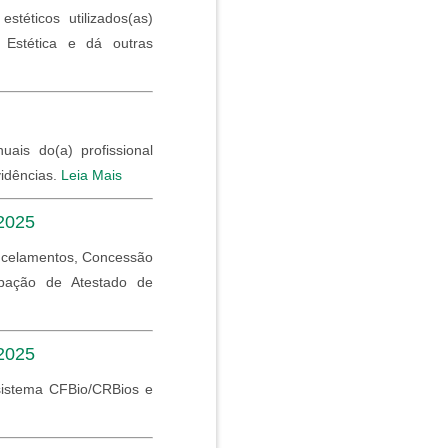
téticos utilizados(as)
ia Estética e dá outras
ais do(a) profissional
vidências.
Leia Mais
 2025
ancelamentos, Concessão
bação de Atestado de
 2025
sistema CFBio/CRBios e