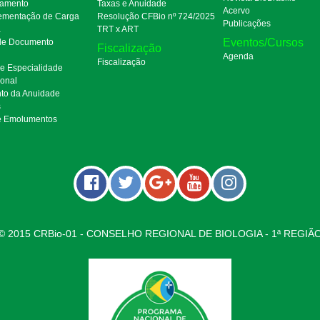
amento
Taxas e Anuidade
Acervo
mentação de Carga
Resolução CFBio nº 724/2025
Publicações
a
TRT x ART
Eventos/Cursos
 de Documento
Fiscalização
Agenda
Fiscalização
de Especialidade
ional
to da Anuidade
s
e Emolumentos
© 2015 CRBio-01 - CONSELHO REGIONAL DE BIOLOGIA - 1ª REGIÃ