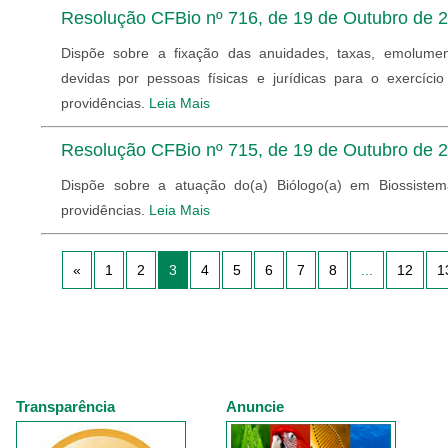
Resolução CFBio nº 716, de 19 de Outubro de 
Dispõe sobre a fixação das anuidades, taxas, emolumen
devidas por pessoas físicas e jurídicas para o exercíci
providências.
Leia Mais
Resolução CFBio nº 715, de 19 de Outubro de 
Dispõe sobre a atuação do(a) Biólogo(a) em Biossistem
providências.
Leia Mais
«
1
2
3
4
5
6
7
8
...
12
1
Transparência
Anuncie