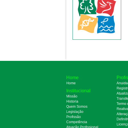
Home
Profi
Home
Anuida
Regist
Institucional
Atualiz
Missão
Transfe
Historia
Termo 
Quem Somos
Reativ
Legislação
Alteraç
Profissão
Definit
Competência
Licenç
Atuação Profissional