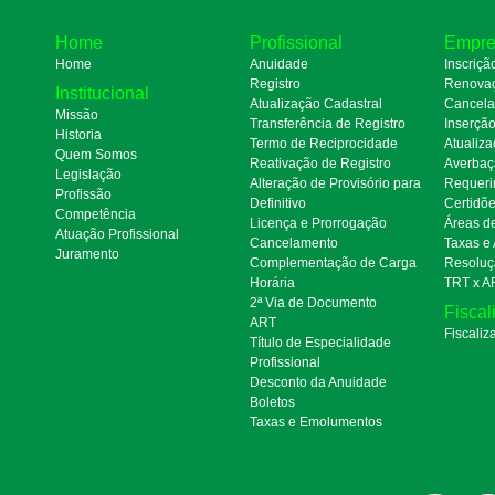
Home
Profissional
Empre
Home
Anuidade
Inscriçã
Registro
Renova
Institucional
Atualização Cadastral
Cancel
Missão
Transferência de Registro
Inserçã
Historia
Termo de Reciprocidade
Atualiza
Quem Somos
Reativação de Registro
Averbaç
Legislação
Alteração de Provisório para
Requeri
Profissão
Definitivo
Certidõ
Competência
Licença e Prorrogação
Áreas d
Atuação Profissional
Cancelamento
Taxas e
Juramento
Complementação de Carga
Resoluç
Horária
TRT x A
2ª Via de Documento
Fiscal
ART
Fiscaliz
Título de Especialidade
Profissional
Desconto da Anuidade
Boletos
Taxas e Emolumentos