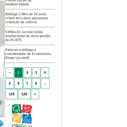
conservação da
biodiversidade
Bióloga e filho de 10 anos
criam livro para aproximar
crianças da ciência
CRBio-01 recebe visita
institucional da nova gestão
do FCAFS
Faleceu o biólogo e
coordenador de Ecoturismo,
Diogo Lucatelli
«
1
2
3
4
5
6
7
8
...
119
120
»