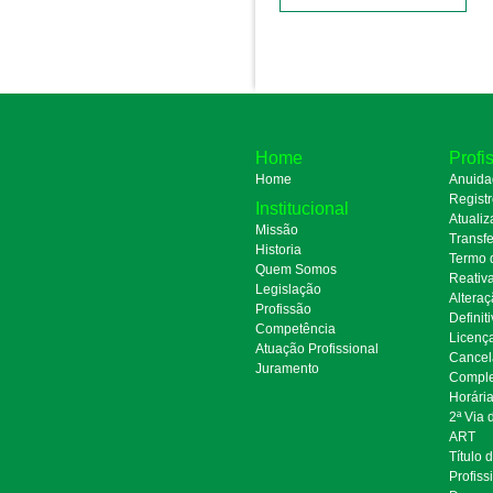
Home
Profi
Home
Anuida
Regist
Institucional
Atualiz
Missão
Transfe
Historia
Termo 
Quem Somos
Reativ
Legislação
Alteraç
Profissão
Definit
Competência
Licenç
Atuação Profissional
Cancel
Juramento
Comple
Horári
2ª Via
ART
Título 
Profiss