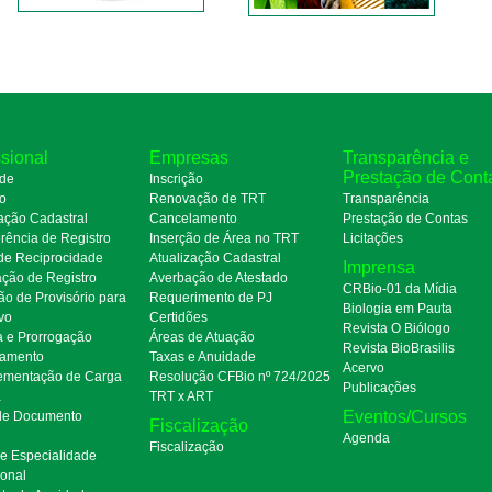
ssional
Empresas
Transparência e
Prestação de Cont
de
Inscrição
ro
Renovação de TRT
Transparência
ação Cadastral
Cancelamento
Prestação de Contas
rência de Registro
Inserção de Área no TRT
Licitações
de Reciprocidade
Atualização Cadastral
Imprensa
ação de Registro
Averbação de Atestado
CRBio-01 da Mídia
ão de Provisório para
Requerimento de PJ
Biologia em Pauta
ivo
Certidões
Revista O Biólogo
a e Prorrogação
Áreas de Atuação
Revista BioBrasilis
amento
Taxas e Anuidade
Acervo
mentação de Carga
Resolução CFBio nº 724/2025
Publicações
a
TRT x ART
Eventos/Cursos
 de Documento
Fiscalização
Agenda
Fiscalização
de Especialidade
ional