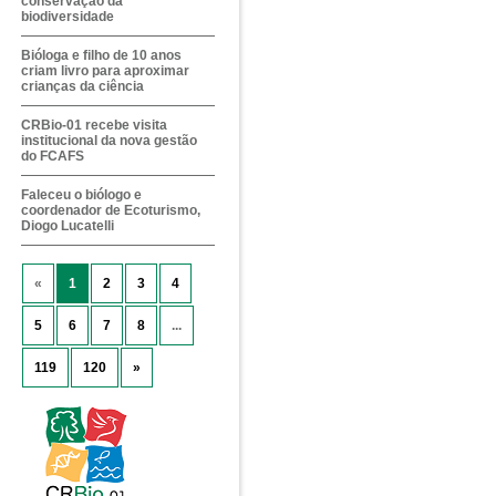
conservação da
biodiversidade
Bióloga e filho de 10 anos
criam livro para aproximar
crianças da ciência
CRBio-01 recebe visita
institucional da nova gestão
do FCAFS
Faleceu o biólogo e
coordenador de Ecoturismo,
Diogo Lucatelli
«
1
2
3
4
5
6
7
8
...
119
120
»