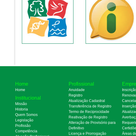
Home
Profissional
Empre
Home
Anuidade
Inscriçã
Registro
Renova
Institucional
Atualização Cadastral
Cancel
Missão
Transferência de Registro
Inserçã
Historia
Termo de Reciprocidade
Atualiza
Quem Somos
Reativação de Registro
Averbaç
Legislação
Alteração de Provisório para
Requeri
Profissão
Definitivo
Certidõ
Competência
Licença e Prorrogação
Áreas d