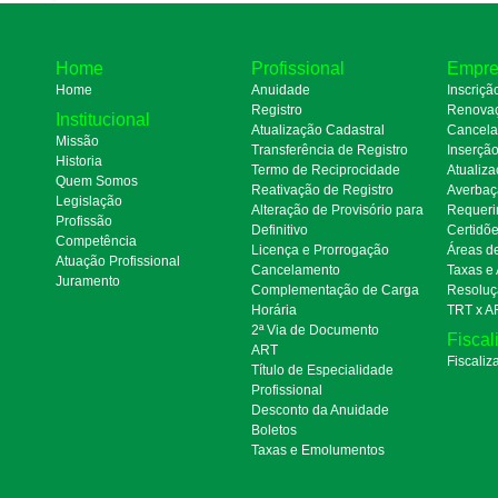
Home
Profissional
Empre
Home
Anuidade
Inscriçã
Registro
Renova
Institucional
Atualização Cadastral
Cancel
Missão
Transferência de Registro
Inserçã
Historia
Termo de Reciprocidade
Atualiza
Quem Somos
Reativação de Registro
Averbaç
Legislação
Alteração de Provisório para
Requeri
Profissão
Definitivo
Certidõ
Competência
Licença e Prorrogação
Áreas d
Atuação Profissional
Cancelamento
Taxas e
Juramento
Complementação de Carga
Resoluç
Horária
TRT x A
2ª Via de Documento
Fiscal
ART
Fiscaliz
Título de Especialidade
Profissional
Desconto da Anuidade
Boletos
Taxas e Emolumentos