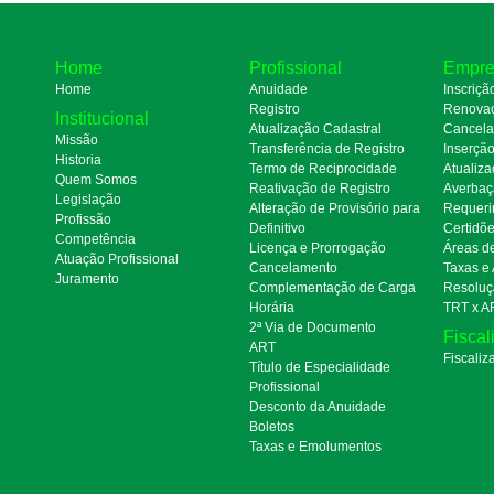
Home
Profissional
Empre
Home
Anuidade
Inscriçã
Registro
Renova
Institucional
Atualização Cadastral
Cancel
Missão
Transferência de Registro
Inserçã
Historia
Termo de Reciprocidade
Atualiza
Quem Somos
Reativação de Registro
Averbaç
Legislação
Alteração de Provisório para
Requeri
Profissão
Definitivo
Certidõ
Competência
Licença e Prorrogação
Áreas d
Atuação Profissional
Cancelamento
Taxas e
Juramento
Complementação de Carga
Resoluç
Horária
TRT x A
2ª Via de Documento
Fiscal
ART
Fiscaliz
Título de Especialidade
Profissional
Desconto da Anuidade
Boletos
Taxas e Emolumentos