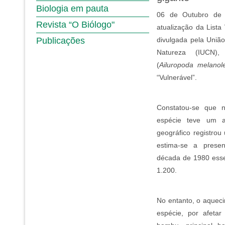
Biologia em pauta
06 de Outubro de
Revista “O Biólogo"
atualização da List
Publicações
divulgada pela Uniã
Natureza (IUCN),
(
Ailuropoda melanol
“Vulnerável”.
Constatou-se que 
espécie teve um 
geográfico registro
estima-se a prese
década de 1980 ess
1.200.
No entanto, o aquec
espécie, por afetar