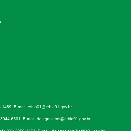
O
-1489, E-mail: crbio01@crbio01.gov.br
 3044-6661, E-mail: delegaciams@crbio01.gov.br