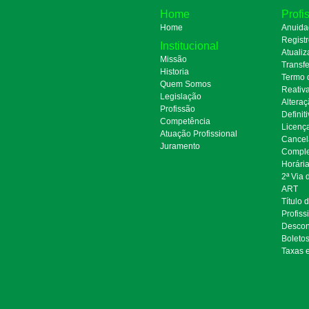
Home
Profi
Home
Anuida
Regist
Institucional
Atualiz
Missão
Transfe
Historia
Termo 
Quem Somos
Reativ
Legislação
Alteraç
Profissão
Definit
Competência
Licenç
Atuação Profissional
Cancel
Juramento
Comple
Horári
2ª Via
ART
Título 
Profiss
Descon
Boleto
Taxas 