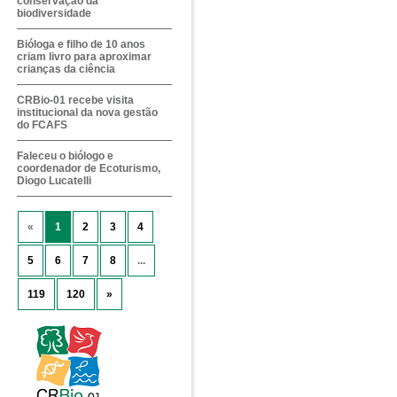
conservação da
biodiversidade
Bióloga e filho de 10 anos
criam livro para aproximar
crianças da ciência
CRBio-01 recebe visita
institucional da nova gestão
do FCAFS
Faleceu o biólogo e
coordenador de Ecoturismo,
Diogo Lucatelli
«
1
2
3
4
5
6
7
8
...
119
120
»