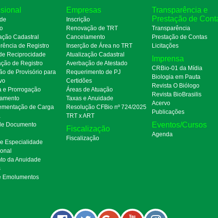
ssional
Empresas
Transparência e
Prestação de Cont
de
Inscrição
ro
Renovação de TRT
Transparência
ação Cadastral
Cancelamento
Prestação de Contas
rência de Registro
Inserção de Área no TRT
Licitações
de Reciprocidade
Atualização Cadastral
Imprensa
ação de Registro
Averbação de Atestado
CRBio-01 da Mídia
ão de Provisório para
Requerimento de PJ
Biologia em Pauta
ivo
Certidões
Revista O Biólogo
a e Prorrogação
Áreas de Atuação
Revista BioBrasilis
amento
Taxas e Anuidade
Acervo
mentação de Carga
Resolução CFBio nº 724/2025
Publicações
a
TRT x ART
Eventos/Cursos
 de Documento
Fiscalização
Agenda
Fiscalização
de Especialidade
ional
to da Anuidade
s
e Emolumentos