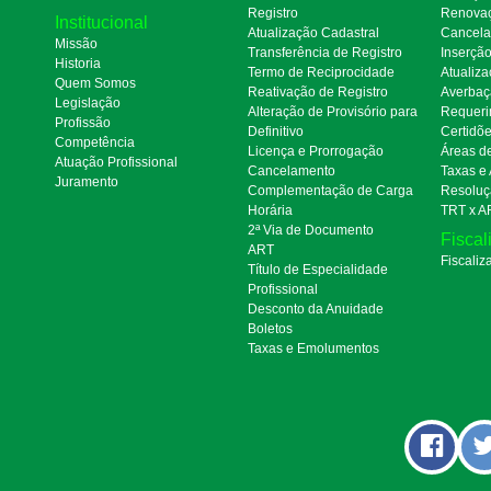
Registro
Renova
Institucional
Atualização Cadastral
Cancel
Missão
Transferência de Registro
Inserçã
Historia
Termo de Reciprocidade
Atualiza
Quem Somos
Reativação de Registro
Averbaç
Legislação
Alteração de Provisório para
Requeri
Profissão
Definitivo
Certidõ
Competência
Licença e Prorrogação
Áreas d
Atuação Profissional
Cancelamento
Taxas e
Juramento
Complementação de Carga
Resoluç
Horária
TRT x A
2ª Via de Documento
Fiscal
ART
Fiscaliz
Título de Especialidade
Profissional
Desconto da Anuidade
Boletos
Taxas e Emolumentos