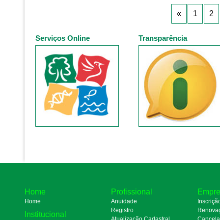
«
1
2
Serviços Online
Transparência
Home
Profissional
Empre
Home
Anuidade
Inscriçã
Registro
Renova
Institucional
Atualização Cadastral
Cancel