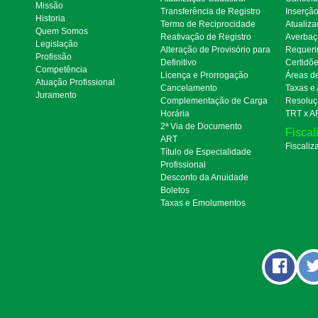
Missão
Transferência de Registro
Inserçã
Historia
Termo de Reciprocidade
Atualiza
Quem Somos
Reativação de Registro
Averbaç
Legislação
Alteração de Provisório para
Requeri
Profissão
Definitivo
Certidõ
Competência
Licença e Prorrogação
Áreas d
Atuação Profissional
Cancelamento
Taxas e
Juramento
Complementação de Carga
Resoluç
Horária
TRT x A
2ª Via de Documento
Fiscal
ART
Fiscaliz
Título de Especialidade
Profissional
Desconto da Anuidade
Boletos
Taxas e Emolumentos