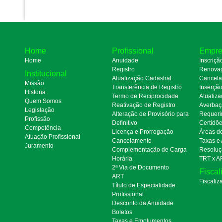
Home
Profissional
Empre
Home
Anuidade
Inscriçã
Registro
Renova
Institucional
Atualização Cadastral
Cancel
Missão
Transferência de Registro
Inserçã
Historia
Termo de Reciprocidade
Atualiza
Quem Somos
Reativação de Registro
Averbaç
Legislação
Alteração de Provisório para
Requeri
Profissão
Definitivo
Certidõ
Competência
Licença e Prorrogação
Áreas d
Atuação Profissional
Cancelamento
Taxas e
Juramento
Complementação de Carga
Resoluç
Horária
TRT x A
2ª Via de Documento
Fiscal
ART
Fiscaliz
Título de Especialidade
Profissional
Desconto da Anuidade
Boletos
Taxas e Emolumentos