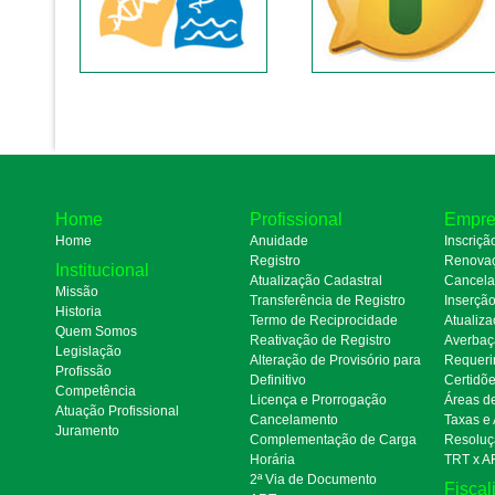
Home
Profissional
Empre
Home
Anuidade
Inscriçã
Registro
Renova
Institucional
Atualização Cadastral
Cancel
Missão
Transferência de Registro
Inserçã
Historia
Termo de Reciprocidade
Atualiza
Quem Somos
Reativação de Registro
Averbaç
Legislação
Alteração de Provisório para
Requeri
Profissão
Definitivo
Certidõ
Competência
Licença e Prorrogação
Áreas d
Atuação Profissional
Cancelamento
Taxas e
Juramento
Complementação de Carga
Resoluç
Horária
TRT x A
2ª Via de Documento
Fiscal