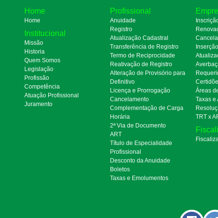
Home
Profissional
Empre
Home
Anuidade
Inscriçã
Registro
Renova
Institucional
Atualização Cadastral
Cancel
Missão
Transferência de Registro
Inserçã
Historia
Termo de Reciprocidade
Atualiza
Quem Somos
Reativação de Registro
Averbaç
Legislação
Alteração de Provisório para
Requeri
Profissão
Definitivo
Certidõ
Competência
Licença e Prorrogação
Áreas d
Atuação Profissional
Cancelamento
Taxas e
Juramento
Complementação de Carga
Resoluç
Horária
TRT x A
2ª Via de Documento
Fiscal
ART
Fiscaliz
Título de Especialidade
Profissional
Desconto da Anuidade
Boletos
Taxas e Emolumentos