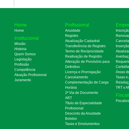
Home
Profissional
Empre
Home
Anuidade
Inscriçã
Registro
Renova
Institucional
Atualização Cadastral
Cancel
Missão
Transferência de Registro
Inserçã
Historia
Termo de Reciprocidade
Atualiza
Quem Somos
Reativação de Registro
Averbaç
Legislação
Alteração de Provisório para
Requeri
Profissão
Definitivo
Certidõ
Competência
Licença e Prorrogação
Áreas d
Atuação Profissional
Cancelamento
Taxas e
Juramento
Complementação de Carga
Resoluç
Horária
TRT x A
2ª Via de Documento
Fiscal
ART
Fiscaliz
Título de Especialidade
Profissional
Desconto da Anuidade
Boletos
Taxas e Emolumentos