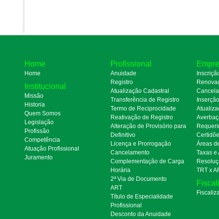
Home
Profissional
Empre
Home
Anuidade
Inscriçã
Registro
Renova
Institucional
Atualização Cadastral
Cancel
Missão
Transferência de Registro
Inserçã
Historia
Termo de Reciprocidade
Atualiza
Quem Somos
Reativação de Registro
Averbaç
Legislação
Alteração de Provisório para
Requeri
Profissão
Definitivo
Certidõ
Competência
Licença e Prorrogação
Áreas d
Atuação Profissional
Cancelamento
Taxas e
Juramento
Complementação de Carga
Resoluç
Horária
TRT x A
2ª Via de Documento
Fiscal
ART
Fiscaliz
Título de Especialidade
Profissional
Desconto da Anuidade