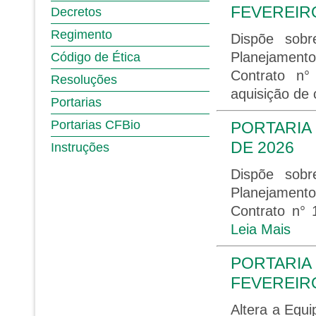
FEVEREIRO
Decretos
Regimento
Dispõe sob
Planejament
Código de Ética
Contrato n°
Resoluções
aquisição de
Portarias
Portarias CFBio
PORTARIA 
DE 2026
Instruções
Dispõe sob
Planejament
Contrato n° 
Leia Mais
PORTARIA 
FEVEREIRO
Altera a Equi