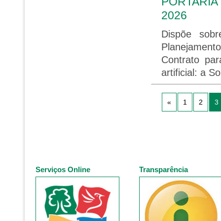
PORTARIA 
2026
Dispõe sob
Planejament
Contrato par
artificial: a 
«
1
2
3
Serviços Online
Transparência