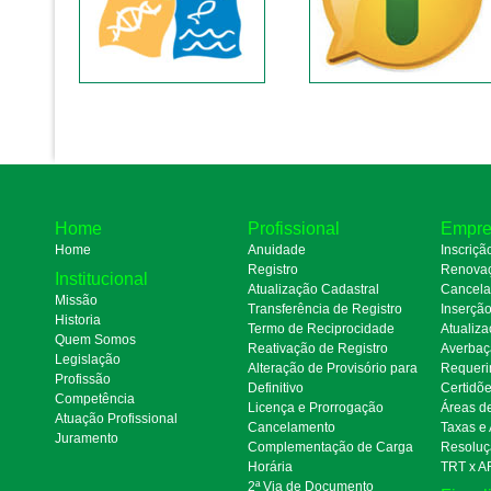
Home
Profissional
Empre
Home
Anuidade
Inscriçã
Registro
Renova
Institucional
Atualização Cadastral
Cancel
Missão
Transferência de Registro
Inserçã
Historia
Termo de Reciprocidade
Atualiza
Quem Somos
Reativação de Registro
Averbaç
Legislação
Alteração de Provisório para
Requeri
Profissão
Definitivo
Certidõ
Competência
Licença e Prorrogação
Áreas d
Atuação Profissional
Cancelamento
Taxas e
Juramento
Complementação de Carga
Resoluç
Horária
TRT x A
2ª Via de Documento