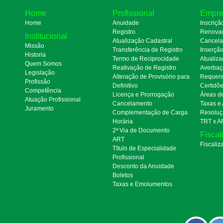
Home
Profissional
Empre
Home
Anuidade
Inscriçã
Registro
Renova
Institucional
Atualização Cadastral
Cancel
Missão
Transferência de Registro
Inserçã
Historia
Termo de Reciprocidade
Atualiza
Quem Somos
Reativação de Registro
Averbaç
Legislação
Alteração de Provisório para
Requeri
Profissão
Definitivo
Certidõ
Competência
Licença e Prorrogação
Áreas d
Atuação Profissional
Cancelamento
Taxas e
Juramento
Complementação de Carga
Resoluç
Horária
TRT x A
2ª Via de Documento
Fiscal
ART
Fiscaliz
Título de Especialidade
Profissional
Desconto da Anuidade
Boletos
Taxas e Emolumentos