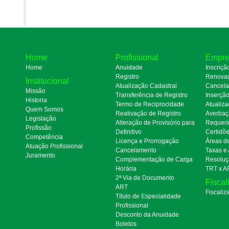
Home
Profissional
Empre
Home
Anuidade
Inscriçã
Registro
Renova
Institucional
Atualização Cadastral
Cancel
Missão
Transferência de Registro
Inserçã
Historia
Termo de Reciprocidade
Atualiza
Quem Somos
Reativação de Registro
Averbaç
Legislação
Alteração de Provisório para
Requeri
Profissão
Definitivo
Certidõ
Competência
Licença e Prorrogação
Áreas d
Atuação Profissional
Cancelamento
Taxas e
Juramento
Complementação de Carga
Resoluç
Horária
TRT x A
2ª Via de Documento
Fiscal
ART
Fiscaliz
Título de Especialidade
Profissional
Desconto da Anuidade
Boletos