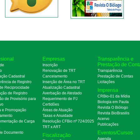
ssional
Empresas
Transparência e
Prestação de Cont
de
Inscrição
ro
Renovação de TRT
Transparência
ação Cadastral
Cancelamento
Prestação de Contas
rência de Registro
Inserção de Área no TRT
Licitações
de Reciprocidade
Atualização Cadastral
Imprensa
ação de Registro
Averbação de Atestado
CRBio-01 da Mídia
ão de Provisório para
Requerimento de PJ
Biologia em Pauta
ivo
Certidões
Revista O Biólogo
a e Prorrogação
Áreas de Atuação
Revista BioBrasilis
amento
Taxas e Anuidade
Acervo
mentação de Carga
Resolução CFBio nº 724/2025
Publicações
a
TRT x ART
Eventos/Cursos
 de Documento
Fiscalização
Agenda