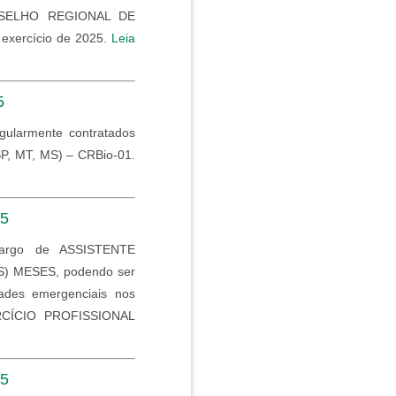
ONSELHO REGIONAL DE
exercício de 2025.
Leia
5
egularmente contratados
, MT, MS) – CRBio-01.
25
argo de ASSISTENTE
) MESES, podendo ser
dades emergenciais nos
ERCÍCIO PROFISSIONAL
25