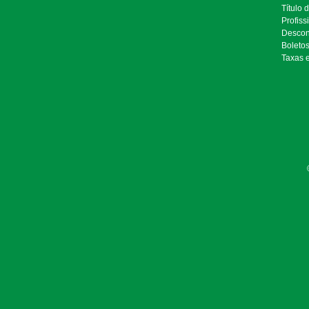
Título 
Profiss
Descon
Boleto
Taxas 