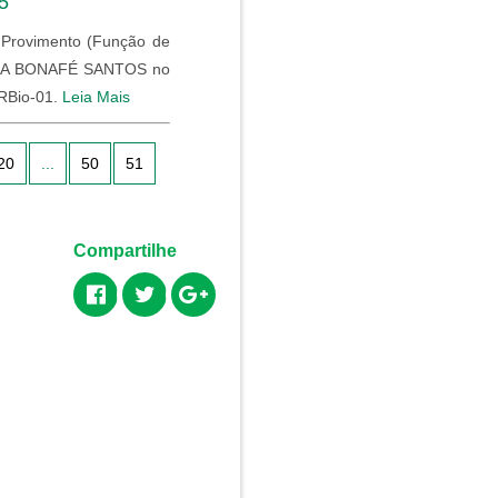
5
e Provimento (Função de
EIRA BONAFÉ SANTOS no
CRBio-01.
Leia Mais
20
...
50
51
Compartilhe