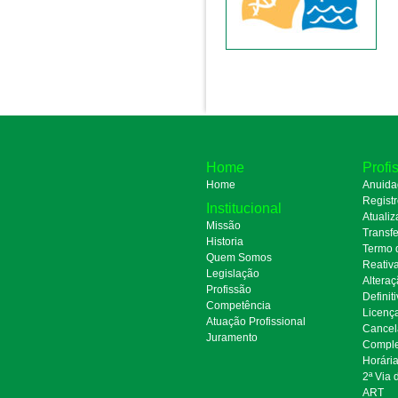
Home
Profi
Home
Anuida
Regist
Institucional
Atualiz
Missão
Transfe
Historia
Termo 
Quem Somos
Reativ
Legislação
Alteraç
Profissão
Definit
Competência
Licenç
Atuação Profissional
Cancel
Juramento
Comple
Horári
2ª Via
ART