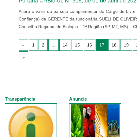
Portaria CRBio-01 N° 315, de 01 de abril de 202
Altera o valor da parcela complementar do Cargo de Livr
Confiança) de GERENTE da funcionária SUELI DE OLIV
Conselho Regional de Biologia – 1ª Região (SP, MT, MS) – 
«
1
2
...
14
15
16
17
18
19
»
Transparência
Anuncie