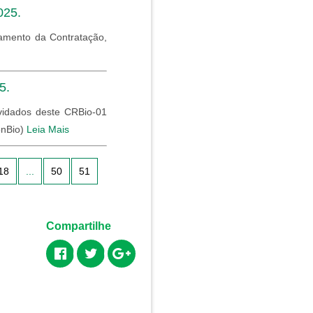
025.
amento da Contratação,
5.
vidados deste CRBio-01
onBio)
Leia Mais
18
...
50
51
Compartilhe