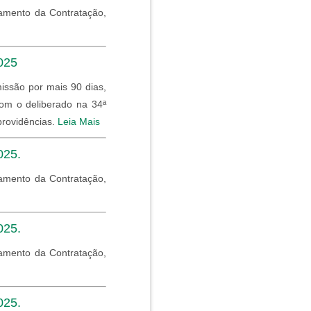
amento da Contratação,
025
issão por mais 90 dias,
om o deliberado na 34ª
providências.
Leia Mais
025.
amento da Contratação,
025.
amento da Contratação,
025.