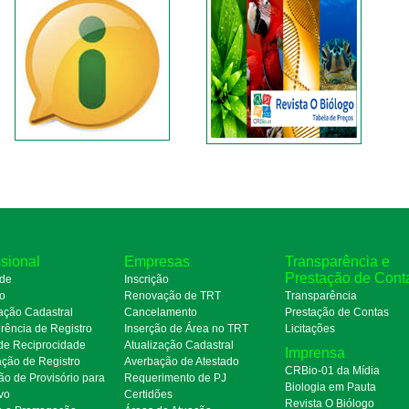
ssional
Empresas
Transparência e
Prestação de Cont
de
Inscrição
ro
Renovação de TRT
Transparência
ação Cadastral
Cancelamento
Prestação de Contas
rência de Registro
Inserção de Área no TRT
Licitações
de Reciprocidade
Atualização Cadastral
Imprensa
ação de Registro
Averbação de Atestado
CRBio-01 da Mídia
ão de Provisório para
Requerimento de PJ
Biologia em Pauta
ivo
Certidões
Revista O Biólogo