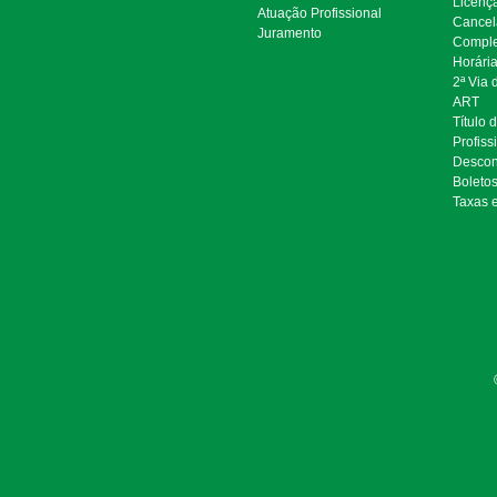
Licenç
Atuação Profissional
Cancel
Juramento
Comple
Horári
2ª Via
ART
Título 
Profiss
Descon
Boleto
Taxas 