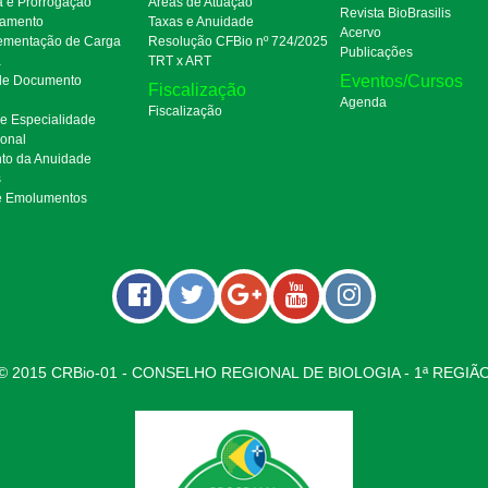
a e Prorrogação
Áreas de Atuação
Revista BioBrasilis
amento
Taxas e Anuidade
Acervo
mentação de Carga
Resolução CFBio nº 724/2025
Publicações
a
TRT x ART
Eventos/Cursos
 de Documento
Fiscalização
Agenda
Fiscalização
de Especialidade
ional
to da Anuidade
s
e Emolumentos
© 2015 CRBio-01 - CONSELHO REGIONAL DE BIOLOGIA - 1ª REGIÃ