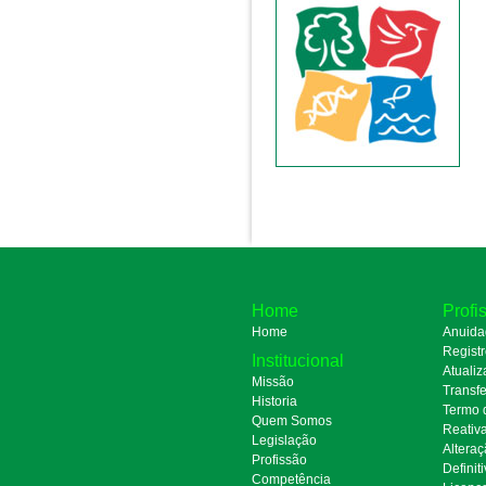
Home
Profi
Home
Anuida
Regist
Institucional
Atualiz
Missão
Transfe
Historia
Termo 
Quem Somos
Reativ
Legislação
Alteraç
Profissão
Definit
Competência