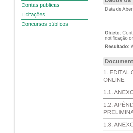
Dados da 
Contas públicas
Data de Abert
Licitações
Concursos públicos
Objeto:
Contr
notificação on
Resultado:
W
Documento
1. EDITAL
ONLINE
1.1. ANEX
1.2. APÊN
PRELIMIN
1.3. ANEX