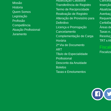
Atualização Cadastral
Cancel
Missão
Transferência de Registro
Inserçã
Historia
Termo de Reciprocidade
Atualiza
Quem Somos
Reativação de Registro
Averbaç
Legislação
Alteração de Provisório para
Requeri
Profissão
Definitivo
Certidõ
Competência
Licença e Prorrogação
Áreas d
Atuação Profissional
Cancelamento
Taxas e
Juramento
Complementação de Carga
Resoluç
Horária
TRT x A
2ª Via de Documento
Fiscal
ART
Fiscaliz
Título de Especialidade
Profissional
Desconto da Anuidade
Boletos
Taxas e Emolumentos