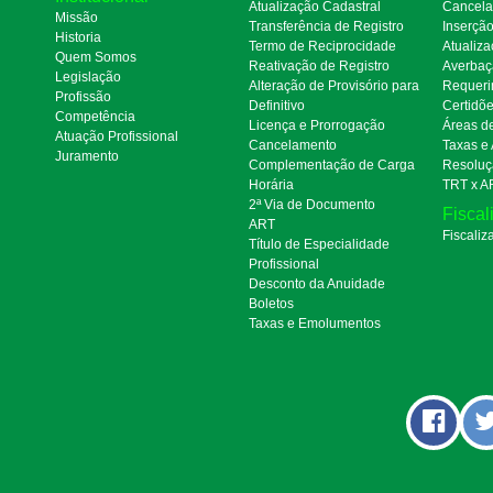
Atualização Cadastral
Cancel
Missão
Transferência de Registro
Inserçã
Historia
Termo de Reciprocidade
Atualiza
Quem Somos
Reativação de Registro
Averbaç
Legislação
Alteração de Provisório para
Requeri
Profissão
Definitivo
Certidõ
Competência
Licença e Prorrogação
Áreas d
Atuação Profissional
Cancelamento
Taxas e
Juramento
Complementação de Carga
Resoluç
Horária
TRT x A
2ª Via de Documento
Fiscal
ART
Fiscaliz
Título de Especialidade
Profissional
Desconto da Anuidade
Boletos
Taxas e Emolumentos