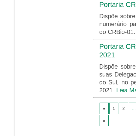
Portaria CR
Dispõe sobre
numerário p
do CRBio-01
Portaria C
2021
Dispõe sobr
suas Delegac
do Sul, no p
2021.
Leia M
«
1
2
...
»