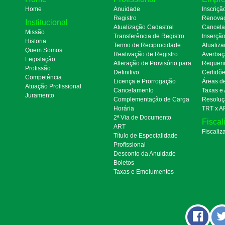
Home
Anuidade
Inscriçã
Registro
Renova
Institucional
Atualização Cadastral
Cancel
Missão
Transferência de Registro
Inserçã
Historia
Termo de Reciprocidade
Atualiza
Quem Somos
Reativação de Registro
Averbaç
Legislação
Alteração de Provisório para
Requeri
Profissão
Definitivo
Certidõ
Competência
Licença e Prorrogação
Áreas d
Atuação Profissional
Cancelamento
Taxas e
Juramento
Complementação de Carga
Resoluç
Horária
TRT x A
2ª Via de Documento
Fiscal
ART
Fiscaliz
Título de Especialidade
Profissional
Desconto da Anuidade
Boletos
Taxas e Emolumentos