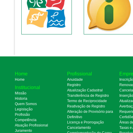
Home
Profissional
Empre
Home
Anuidade
Inscriçã
Registro
Renova
Institucional
Atualização Cadastral
Cancel
Missão
Transferência de Registro
Inserçã
Historia
Termo de Reciprocidade
Atualiza
Quem Somos
Reativação de Registro
Averbaç
Legislação
Alteração de Provisório para
Requeri
Profissão
Definitivo
Certidõ
Competência
Licença e Prorrogação
Áreas d
Atuação Profissional
Cancelamento
Taxas e
Juramento
Complementação de Carga
Resoluç