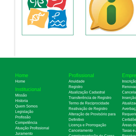
Home
Profissional
Empre
Home
Anuidade
Inscriçã
Registro
Renova
Institucional
Atualização Cadastral
Cancel
Missão
Transferência de Registro
Inserçã
Historia
Termo de Reciprocidade
Atualiza
Quem Somos
Reativação de Registro
Averbaç
Legislação
Alteração de Provisório para
Requeri
Profissão
Definitivo
Certidõ
Competência
Licença e Prorrogação
Áreas d
Atuação Profissional
Cancelamento
Taxas e
Juramento
Complementação de Carga
Resoluç