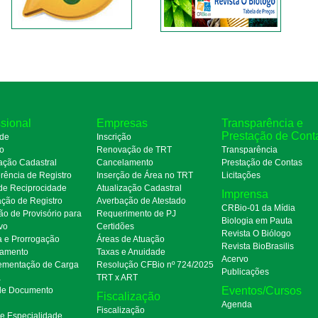
ssional
Empresas
Transparência e
Prestação de Cont
de
Inscrição
ro
Renovação de TRT
Transparência
ação Cadastral
Cancelamento
Prestação de Contas
rência de Registro
Inserção de Área no TRT
Licitações
de Reciprocidade
Atualização Cadastral
Imprensa
ação de Registro
Averbação de Atestado
CRBio-01 da Mídia
ão de Provisório para
Requerimento de PJ
Biologia em Pauta
ivo
Certidões
Revista O Biólogo
a e Prorrogação
Áreas de Atuação
Revista BioBrasilis
amento
Taxas e Anuidade
Acervo
mentação de Carga
Resolução CFBio nº 724/2025
Publicações
a
TRT x ART
Eventos/Cursos
 de Documento
Fiscalização
Agenda
Fiscalização
de Especialidade