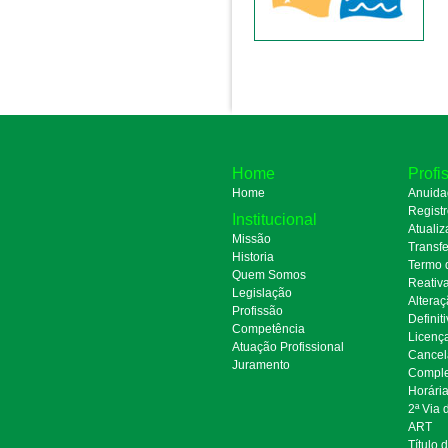
Home
Profi
Home
Anuida
Regist
Institucional
Atualiz
Missão
Transfe
Historia
Termo 
Quem Somos
Reativ
Legislação
Alteraç
Profissão
Definit
Competência
Licenç
Atuação Profissional
Cancel
Juramento
Comple
Horári
2ª Via
ART
Título 