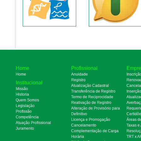
Home
Profissional
Empre
Home
Anuidade
Inscriçã
Registro
Renova
Institucional
Atualização Cadastral
Cancel
Missão
Transferência de Registro
Inserçã
Historia
Termo de Reciprocidade
Atualiza
Quem Somos
Reativação de Registro
Averbaç
Legislação
Alteração de Provisório para
Requeri
Profissão
Definitivo
Certidõ
Competência
Licença e Prorrogação
Áreas d
Atuação Profissional
Cancelamento
Taxas e
Juramento
Complementação de Carga
Resoluç
Horária
TRT x A