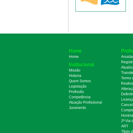
Home
Profi
Home
Anuida
Regist
Institucional
Atualiz
Missão
Transfe
Historia
Termo 
Quem Somos
Reativ
Legislação
Alteraç
Profissão
Definit
Competência
Licenç
Atuação Profissional
Cancel
Juramento
Comple
Horári
2ª Via
ART
Título 