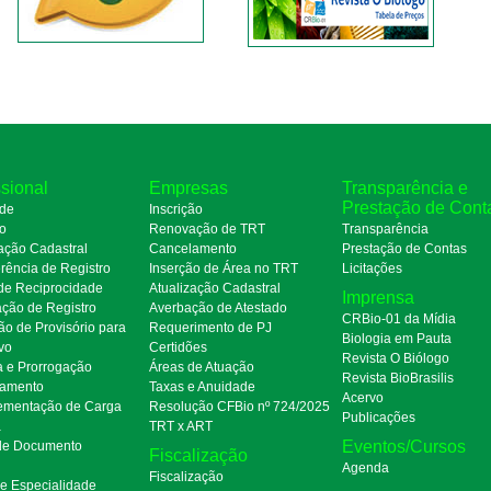
ssional
Empresas
Transparência e
Prestação de Cont
de
Inscrição
ro
Renovação de TRT
Transparência
ação Cadastral
Cancelamento
Prestação de Contas
rência de Registro
Inserção de Área no TRT
Licitações
de Reciprocidade
Atualização Cadastral
Imprensa
ação de Registro
Averbação de Atestado
CRBio-01 da Mídia
ão de Provisório para
Requerimento de PJ
Biologia em Pauta
ivo
Certidões
Revista O Biólogo
a e Prorrogação
Áreas de Atuação
Revista BioBrasilis
amento
Taxas e Anuidade
Acervo
mentação de Carga
Resolução CFBio nº 724/2025
Publicações
a
TRT x ART
Eventos/Cursos
 de Documento
Fiscalização
Agenda
Fiscalização
de Especialidade