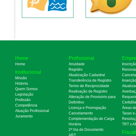
Home
Profissional
Empre
Home
Anuidade
Inscriçã
Registro
Renova
Institucional
Atualização Cadastral
Cancel
Missão
Transferência de Registro
Inserçã
Historia
Termo de Reciprocidade
Atualiza
Quem Somos
Reativação de Registro
Averbaç
Legislação
Alteração de Provisório para
Requeri
Profissão
Definitivo
Certidõ
Competência
Licença e Prorrogação
Áreas d
Atuação Profissional
Cancelamento
Taxas e
Juramento
Complementação de Carga
Resoluç
Horária
TRT x A
2ª Via de Documento
Fiscal
ART