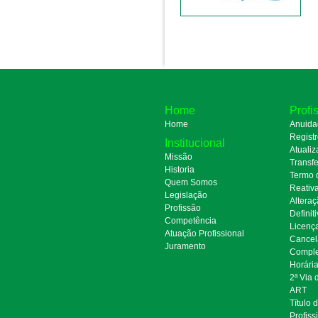
Home
Profi
Home
Anuida
Regist
Institucional
Atualiz
Missão
Transfe
Historia
Termo 
Quem Somos
Reativ
Legislação
Alteraç
Profissão
Definit
Competência
Licenç
Atuação Profissional
Cancel
Juramento
Comple
Horári
2ª Via
ART
Título 
Profiss