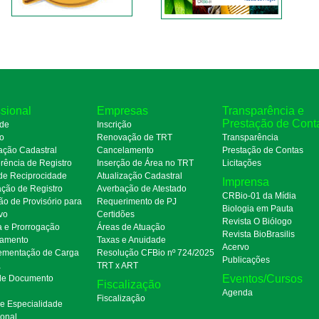
ssional
Empresas
Transparência e
Prestação de Cont
de
Inscrição
ro
Renovação de TRT
Transparência
ação Cadastral
Cancelamento
Prestação de Contas
rência de Registro
Inserção de Área no TRT
Licitações
de Reciprocidade
Atualização Cadastral
Imprensa
ação de Registro
Averbação de Atestado
CRBio-01 da Mídia
ão de Provisório para
Requerimento de PJ
Biologia em Pauta
ivo
Certidões
Revista O Biólogo
a e Prorrogação
Áreas de Atuação
Revista BioBrasilis
amento
Taxas e Anuidade
Acervo
mentação de Carga
Resolução CFBio nº 724/2025
Publicações
a
TRT x ART
Eventos/Cursos
 de Documento
Fiscalização
Agenda
Fiscalização
de Especialidade
ional