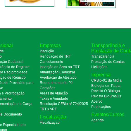
ssional
Empresas
Transparência e
Prestação de Cont
de
Inscrição
ro
Renovação de TRT
Transparência
ação Cadastral
Cancelamento
Prestação de Contas
rência de Registro
Inserção de Área no TRT
Licitações
de Reciprocidade
Atualização Cadastral
Imprensa
ação de Registro
Averbação de Atestado
CRBio-01 da Mídia
ão de Provisório para
Requerimento de PJ
Biologia em Pauta
ivo
Certidões
Revista O Biólogo
a e Prorrogação
Áreas de Atuação
Revista BioBrasilis
amento
Taxas e Anuidade
Acervo
mentação de Carga
Resolução CFBio nº 724/2025
Publicações
a
TRT x ART
Eventos/Cursos
 de Documento
Fiscalização
Agenda
Fiscalização
de Especialidade
ional