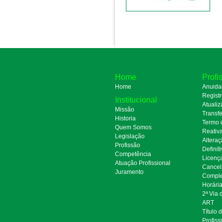
Home
Profi
Home
Anuida
Regist
Institucional
Atualiz
Missão
Transfe
Historia
Termo 
Quem Somos
Reativ
Legislação
Alteraç
Profissão
Definit
Competência
Licenç
Atuação Profissional
Cancel
Juramento
Comple
Horári
2ª Via
ART
Título 
Profiss