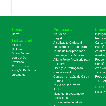
Home
Profissional
Empre
Home
Anuidade
Inscriçã
Registro
Renova
Institucional
Atualização Cadastral
Cancel
Missão
Transferência de Registro
Inserçã
Historia
Termo de Reciprocidade
Atualiza
Quem Somos
Reativação de Registro
Averbaç
Legislação
Alteração de Provisório para
Requeri
Profissão
Definitivo
Certidõ
Competência
Licença e Prorrogação
Áreas d
Atuação Profissional
Cancelamento
Taxas e
Juramento
Complementação de Carga
Resoluç
Horária
TRT x A
2ª Via de Documento
Fiscal
ART
Fiscaliz
Título de Especialidade
Profissional
Desconto da Anuidade