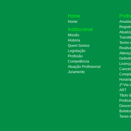
Home
Profi
Home
Anuida
Regist
Institucional
Atualiz
Missão
Transfe
Historia
Termo 
Quem Somos
Reativ
Legislação
Alteraç
Profissão
Definit
Competência
Licenç
Atuação Profissional
Cancel
Juramento
Comple
Horári
2ª Via
ART
Título 
Profiss
Descon
Boleto
Taxas 