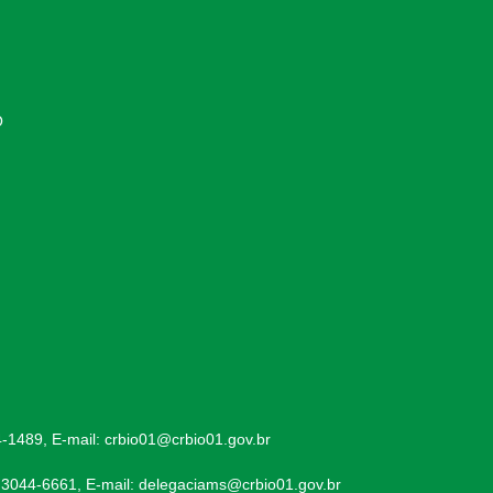
O
-1489, E-mail: crbio01@crbio01.gov.br
 3044-6661, E-mail: delegaciams@crbio01.gov.br