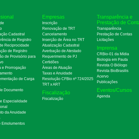
ssional
Empresas
Transparência e
Prestação de Cont
de
Inscrição
ro
Renovação de TRT
Transparência
ação Cadastral
Cancelamento
Prestação de Contas
rência de Registro
Inserção de Área no TRT
Licitações
de Reciprocidade
Atualização Cadastral
Imprensa
ação de Registro
Averbação de Atestado
CRBio-01 da Mídia
ão de Provisório para
Requerimento de PJ
Biologia em Pauta
ivo
Certidões
Revista O Biólogo
a e Prorrogação
Áreas de Atuação
Revista BioBrasilis
amento
Taxas e Anuidade
Acervo
mentação de Carga
Resolução CFBio nº 724/2025
Publicações
a
TRT x ART
Eventos/Cursos
 de Documento
Fiscalização
Agenda
Fiscalização
de Especialidade
ional
to da Anuidade
s
e Emolumentos