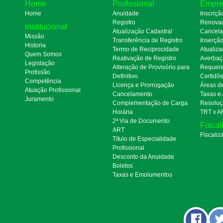
Home
Profissional
Empre
Home
Anuidade
Inscriçã
Registro
Renova
Institucional
Atualização Cadastral
Cancel
Missão
Transferência de Registro
Inserçã
Historia
Termo de Reciprocidade
Atualiza
Quem Somos
Reativação de Registro
Averbaç
Legislação
Alteração de Provisório para
Requeri
Profissão
Definitivo
Certidõ
Competência
Licença e Prorrogação
Áreas d
Atuação Profissional
Cancelamento
Taxas e
Juramento
Complementação de Carga
Resoluç
Horária
TRT x A
2ª Via de Documento
Fiscal
ART
Fiscaliz
Título de Especialidade
Profissional
Desconto da Anuidade
Boletos
Taxas e Emolumentos