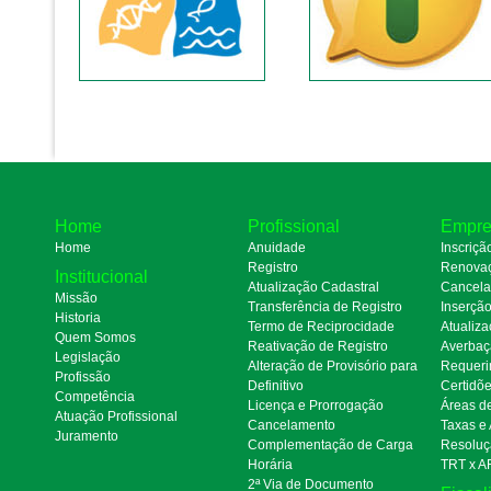
Home
Profissional
Empre
Home
Anuidade
Inscriçã
Registro
Renova
Institucional
Atualização Cadastral
Cancel
Missão
Transferência de Registro
Inserçã
Historia
Termo de Reciprocidade
Atualiza
Quem Somos
Reativação de Registro
Averbaç
Legislação
Alteração de Provisório para
Requeri
Profissão
Definitivo
Certidõ
Competência
Licença e Prorrogação
Áreas d
Atuação Profissional
Cancelamento
Taxas e
Juramento
Complementação de Carga
Resoluç
Horária
TRT x A
2ª Via de Documento