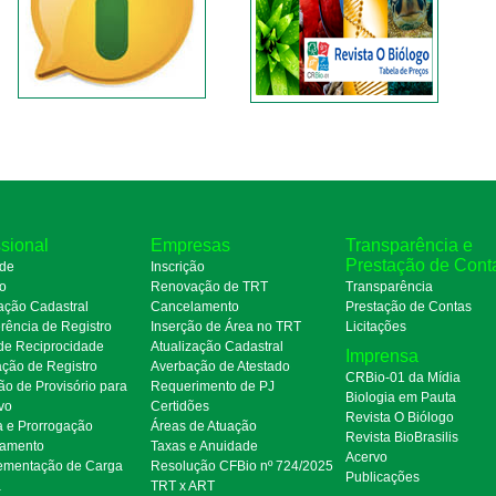
ssional
Empresas
Transparência e
Prestação de Cont
de
Inscrição
ro
Renovação de TRT
Transparência
ação Cadastral
Cancelamento
Prestação de Contas
rência de Registro
Inserção de Área no TRT
Licitações
de Reciprocidade
Atualização Cadastral
Imprensa
ação de Registro
Averbação de Atestado
CRBio-01 da Mídia
ão de Provisório para
Requerimento de PJ
Biologia em Pauta
ivo
Certidões
Revista O Biólogo
a e Prorrogação
Áreas de Atuação
Revista BioBrasilis
amento
Taxas e Anuidade
Acervo
mentação de Carga
Resolução CFBio nº 724/2025
Publicações
a
TRT x ART