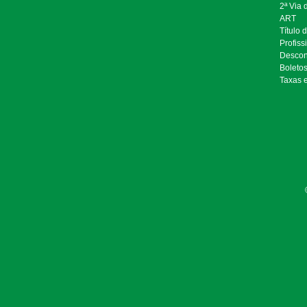
2ª Via
ART
Título 
Profiss
Descon
Boleto
Taxas 