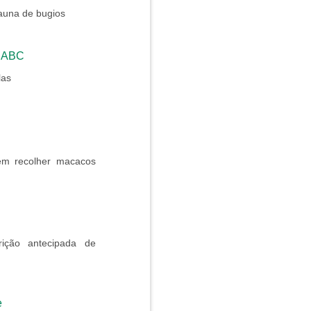
fauna de bugios
e ABC
las
m recolher macacos
ição antecipada de
e