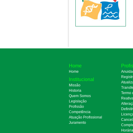
Home
Profi
Home
Anuida
Regist
Institucional
Atualiz
Missão
Transfe
Historia
Termo 
Quem Somos
Reativ
Legislação
Alteraç
Profissão
Definit
Competência
Licenç
Atuação Profissional
Cancel
Juramento
Comple
Horári