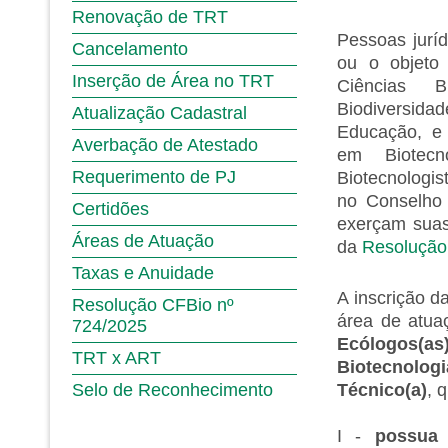
Renovação de TRT
Pessoas juríd
Cancelamento
ou o objeto
Inserção de Área no TRT
Ciências B
Biodiversida
Atualização Cadastral
Educação, e 
Averbação de Atestado
em Biotecn
Requerimento de PJ
Biotecnologi
no Conselho 
Certidões
exerçam suas 
Áreas de Atuação
da
Resolução 
Taxas e Anuidade
A inscrição da
Resolução CFBio nº
área de atu
724/2025
Ecólogos(as)
TRT x ART
Biotecnolo
Técnico(a)
, 
Selo de Reconhecimento
I -
possua 