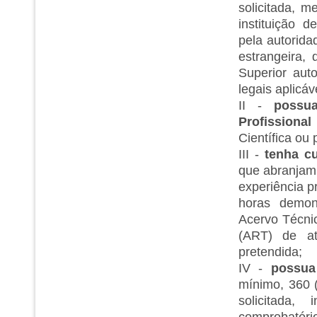
solicitada, 
instituição 
pela autorida
estrangeira,
Superior aut
legais aplicáv
II -
possua
Profissional
Científica ou
III -
tenha c
que abranjam 
experiência p
horas demon
Acervo Técni
(ART) de at
pretendida;
IV -
possua
mínimo, 360 (
solicitada,
comprobatório