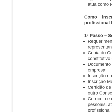
atua como R
Como inscr
profissional
1º Passo – 
Requeriment
representant
Cópia do Co
constitutivo
Documento de
empresa;
Inscrição n
Inscrição Mu
Certidão de
outro Consel
Currículo e
pessoais, at
profissiona