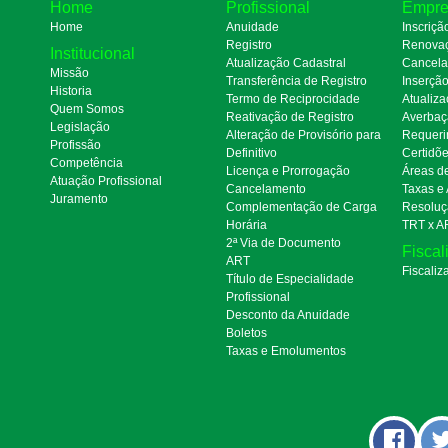
Home
Profissional
Empre
Home
Anuidade
Inscriçã
Registro
Renova
Institucional
Atualização Cadastral
Cancel
Missão
Transferência de Registro
Inserçã
Historia
Termo de Reciprocidade
Atualiza
Quem Somos
Reativação de Registro
Averbaç
Legislação
Alteração de Provisório para
Requeri
Profissão
Definitivo
Certidõ
Competência
Licença e Prorrogação
Áreas d
Atuação Profissional
Cancelamento
Taxas e
Juramento
Complementação de Carga
Resoluç
Horária
TRT x A
2ª Via de Documento
Fiscal
ART
Fiscaliz
Título de Especialidade
Profissional
Desconto da Anuidade
Boletos
Taxas e Emolumentos