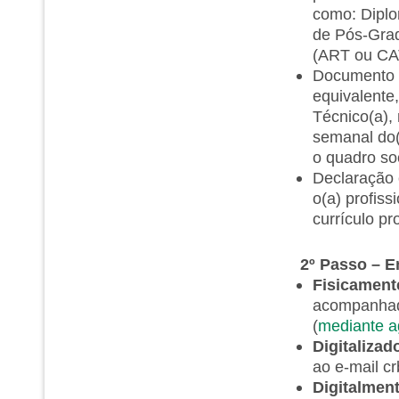
como: Diplo
de Pós-Grad
(ART ou CAT
Documento c
equivalente
Técnico(a), 
semanal do(a
o quadro so
Declaração 
o(a) profis
currículo pr
2º Passo – 
Fisicament
acompanhada
(
mediante a
Digitalizad
ao e-mail c
Digitalment