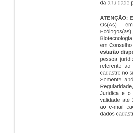
da anuidade p
ATENÇÃO: E
Os(As) empr
Ecólogos(as)
Biotecnologia
em Conselho R
estarão disp
pessoa juríd
referente ao
cadastro no s
Somente apó
Regularidade
Jurídica e o
validade até
ao e-mail ca
dados cadastr