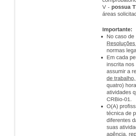
V -
possua T
áreas solicita
Importante:
No caso de
Resoluções 
normas lega
Em cada pes
inscrita no
assumir a r
de trabalho,
quatro) hor
atividades 
CRBio-01.
O(A) profis
técnica de p
diferentes 
suas ativida
agência, re