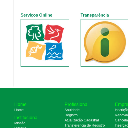
Serviços Online
Transparência
Home
Profissional
Empre
Home
Anuidade
Inscriçã
Registro
Renova
Institucional
Atualização Cadastral
Cancel
Missão
Transferência de Registro
Inserçã