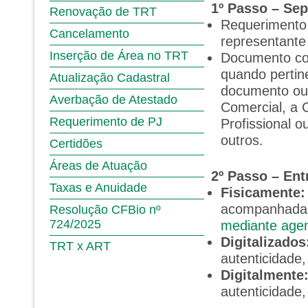
1º Passo – Se
Renovação de TRT
Requerimento 
Cancelamento
representante 
Inserção de Área no TRT
Documento com
quando pertine
Atualização Cadastral
documento ou 
Averbação de Atestado
Comercial, a 
Requerimento de PJ
Profissional 
outros.
Certidões
Áreas de Atuação
2º Passo – En
Taxas e Anuidade
Fisicamente:
acompanhadas 
Resolução CFBio nº
724/2025
mediante agen
Digitalizados
TRT x ART
autenticidade,
Digitalmente
autenticidade,