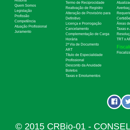
Historia
Termo de Reciprocidade
Atualiza
Quem Somos
Reativação de Registro
Averbaç
Legislação
Alteração de Provisório para
Requeri
Profissão
Definitivo
Certidõ
Competência
Licença e Prorrogação
Áreas d
Atuação Profissional
Cancelamento
Taxas e
Juramento
Complementação de Carga
Resoluç
Horária
TRT x A
2ª Via de Documento
Fiscal
ART
Fiscaliz
Título de Especialidade
Profissional
Desconto da Anuidade
Boletos
Taxas e Emolumentos
© 2015 CRBio-01 - CONSE